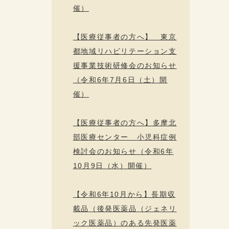
催）
【医療従事者の方へ】 東京
都地域リハビリテーション支
援事業技術研修会のお知らせ
（令和6年7月6日（土）開
催）
【医療従事者の方へ】多摩北
部医療センター 小児科症例
検討会のお知らせ（令和6年
10月9日（水）開催）
【令和6年10月から】長期収
載品（後発医薬品（ジェネリ
ック医薬品）のある先発医薬