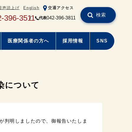
音声読上げ
English
交通アクセス
検索
2-396-3511
042-396-3811
代表
医療関係者の方へ
採用情報
SNS
染について
が判明しましたので、御報告いたしま