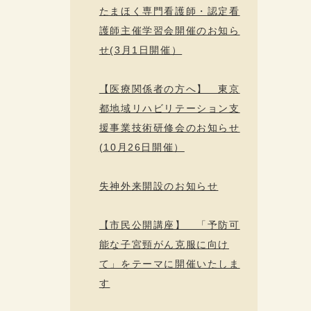
たまほく専門看護師・認定看
護師主催学習会開催のお知ら
せ(3月1日開催）
【医療関係者の方へ】 東京
都地域リハビリテーション支
援事業技術研修会のお知らせ
(10月26日開催）
失神外来開設のお知らせ
【市民公開講座】 「予防可
能な子宮頸がん克服に向け
て」をテーマに開催いたしま
す