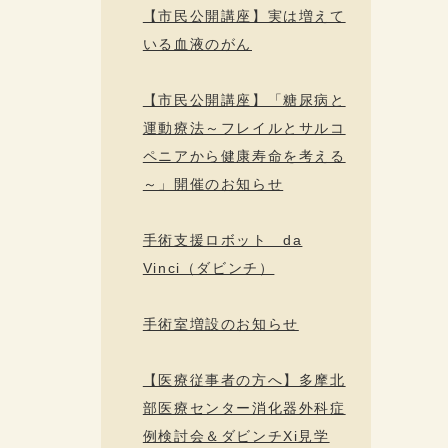
【市民公開講座】実は増えて
いる血液のがん
【市民公開講座】「糖尿病と
運動療法～フレイルとサルコ
ペニアから健康寿命を考える
～」開催のお知らせ
手術支援ロボット da
Vinci（ダビンチ）
手術室増設のお知らせ
【医療従事者の方へ】多摩北
部医療センター消化器外科症
例検討会＆ダビンチXi見学