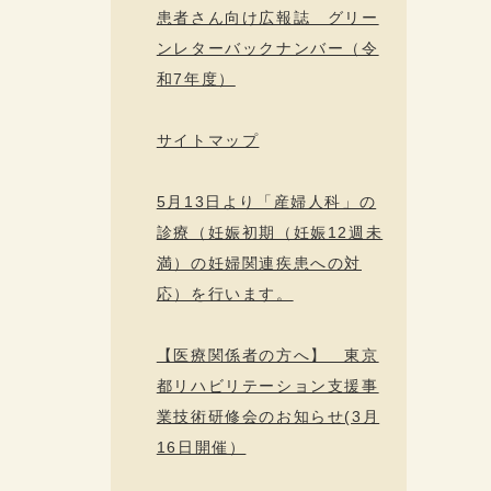
患者さん向け広報誌 グリー
ンレターバックナンバー（令
和7年度）
サイトマップ
5月13日より「産婦人科」の
診療（妊娠初期（妊娠12週未
満）の妊婦関連疾患への対
応）を行います。
【医療関係者の方へ】 東京
都リハビリテーション支援事
業技術研修会のお知らせ(3月
16日開催）