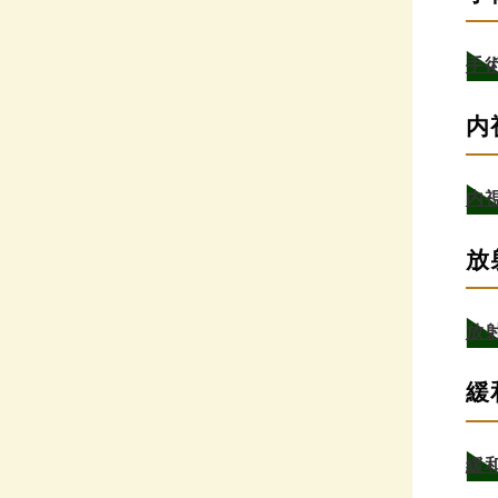
手
内
内
放
放
緩
緩