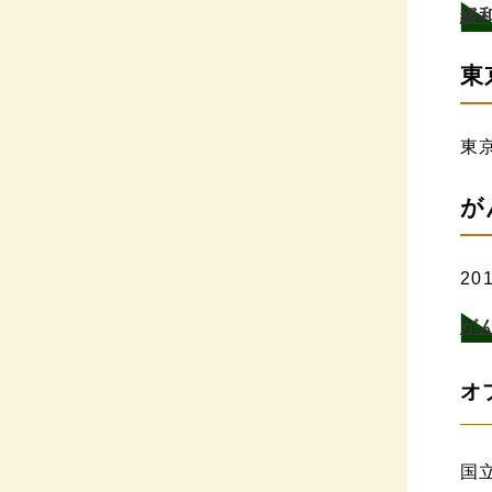
緩
東
東
が
2
が
オ
国