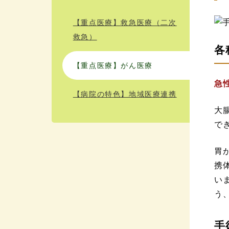
【重点医療】救急医療（二次
救急）
各
【重点医療】がん医療
急
【病院の特色】地域医療連携
大
で
胃
携
い
う
手