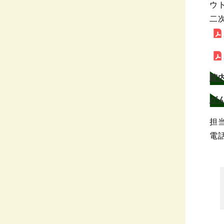
ウ
二
院
が
担
電話