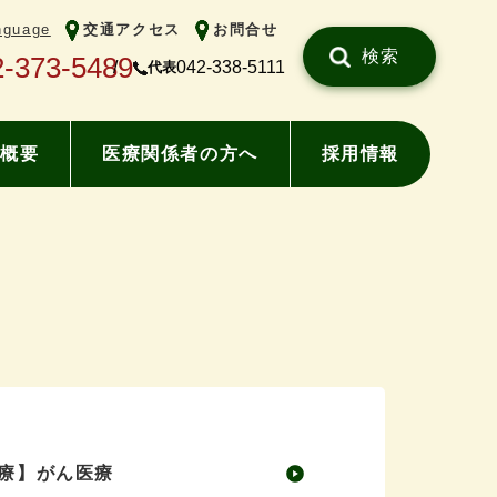
nguage
交通アクセス
お問合せ
検索
2-373-5489
042-338-5111
代表
概要
医療関係者の方へ
採用情報
療】がん医療