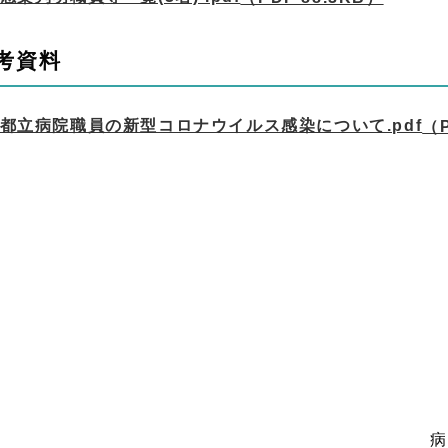
考資料
都立病院職員の新型コロナウイルス感染について.pdf
（P
病