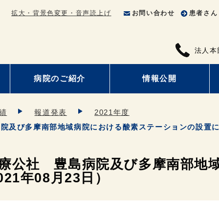
拡大・背景色変更・音声読上げ
お問い合わせ
患者さん
法人本
病院のご紹介
情報公開
績
報道発表
2021年度
院及び多摩南部地域病院における酸素ステーションの設置につい
療公社 豊島病院及び多摩南部地
1年08月23日）