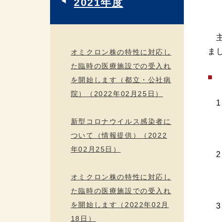
2021年度
主
ま
オミクロン株の特性に対応し
た臨時の医療施設での受入れ
■
を開始します（都立・公社病
院）（2022年02月25日）
1
新型コロナウイルス感染者に
板
ついて（情報提供）（2022
年02月25日）
2
オミクロン株の特性に対応し
主
た臨時の医療施設での受入れ
を開始します（2022年02月
3
18日）