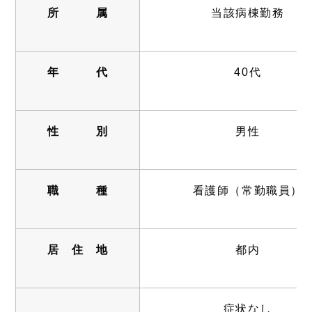
所 属
当該病棟勤務
年 代
40代
性 別
男性
職 種
看護師（常勤職員）
居 住 地
都内
症状なし