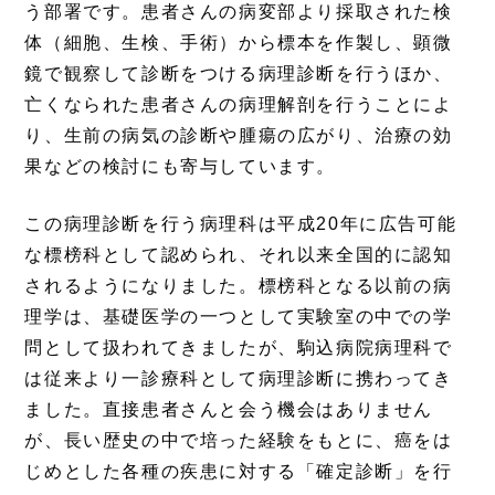
う部署です。患者さんの病変部より採取された検
体（細胞、生検、手術）から標本を作製し、顕微
鏡で観察して診断をつける病理診断を行うほか、
亡くなられた患者さんの病理解剖を行うことによ
り、生前の病気の診断や腫瘍の広がり、治療の効
果などの検討にも寄与しています。
この病理診断を行う病理科は平成20年に広告可能
な標榜科として認められ、それ以来全国的に認知
されるようになりました。標榜科となる以前の病
理学は、基礎医学の一つとして実験室の中での学
問として扱われてきましたが、駒込病院病理科で
は従来より一診療科として病理診断に携わってき
ました。直接患者さんと会う機会はありません
が、長い歴史の中で培った経験をもとに、癌をは
じめとした各種の疾患に対する「確定診断」を行