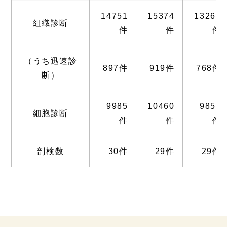
14751
15374
13267
組織診断
件
件
件
（うち迅速診
897件
919件
768件
断）
9985
10460
9858
細胞診断
件
件
件
剖検数
30件
29件
29件