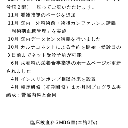
号館２階） 座ってご覧いただけます。
11月
看護指導のページ
を追加
11月 院内 外科術前・術後カンファレンス講義
「周術期血糖管理」を実施
10月 院内データセンタ講義を行いました
10月 カルナコネクトによる予約を開始→受診日の
３日前までネット受診予約が可能
6月 栄養科の
栄養食事指導のホームページ
が更新
されました
4月 インスリンポンプ相談外来を設置
4月 臨床研修（初期研修）１か月間プログラム再
編成：
腎臓内科と合同
臨床検査科SMBG室(本館2階)