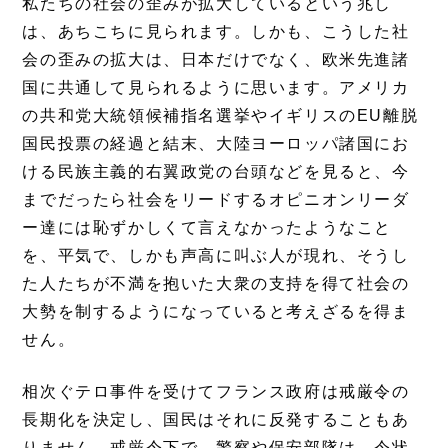
私たちの社会の歪みが拡大しているという兆し
は、あちこちに見られます。しかも、こうした社
会の歪みの拡大は、日本だけでなく、欧米先進諸
国に共通して見られるように思います。アメリカ
の共和党大統領候補指名選挙やイギリスのEU離脱
国民投票の経過と結末、大陸ヨーロッパ諸国にお
ける民族主義的右翼政党の台頭などを見ると、今
までだったら社会をリードするオピニオンリーダ
ー達には恥ずかしくて言えなかったようなこと
を、平気で、しかも声高に叫ぶ人が現れ、そうし
た人たちが不満を抱いた大衆の支持を得て社会の
大勢を制するようになっていると考えざるを得ま
せん。
相次ぐテロ事件を受けてフランス政府は戒厳令の
長期化を決定し、国民はそれに反発することもあ
りません。戒厳令下で、警察や保安部隊は、令状