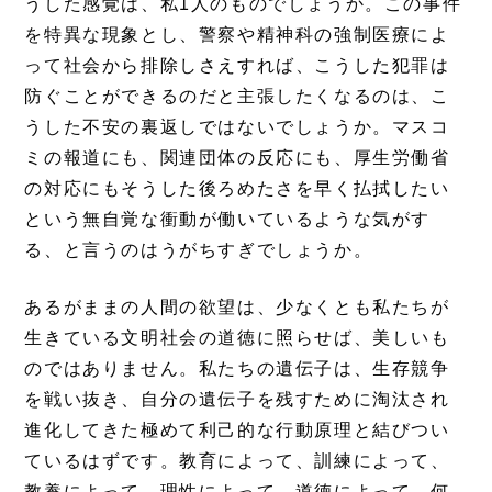
うした感覚は、私1人のものでしょうか。この事件
を特異な現象とし、警察や精神科の強制医療によ
って社会から排除しさえすれば、こうした犯罪は
防ぐことができるのだと主張したくなるのは、こ
うした不安の裏返しではないでしょうか。マスコ
ミの報道にも、関連団体の反応にも、厚生労働省
の対応にもそうした後ろめたさを早く払拭したい
という無自覚な衝動が働いているような気がす
る、と言うのはうがちすぎでしょうか。
あるがままの人間の欲望は、少なくとも私たちが
生きている文明社会の道徳に照らせば、美しいも
のではありません。私たちの遺伝子は、生存競争
を戦い抜き、自分の遺伝子を残すために淘汰され
進化してきた極めて利己的な行動原理と結びつい
ているはずです。教育によって、訓練によって、
教養によって、理性によって、道徳によって、何