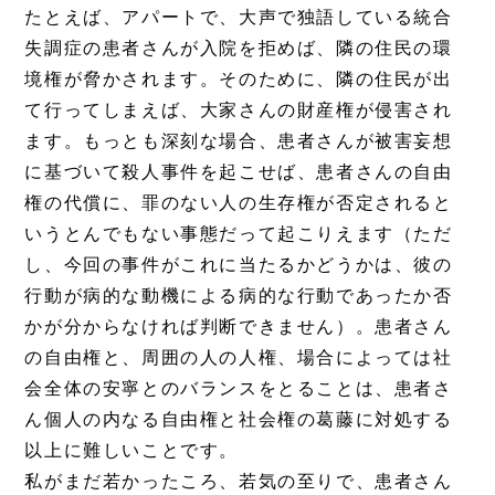
たとえば、アパートで、大声で独語している統合
失調症の患者さんが入院を拒めば、隣の住民の環
境権が脅かされます。そのために、隣の住民が出
て行ってしまえば、大家さんの財産権が侵害され
ます。もっとも深刻な場合、患者さんが被害妄想
に基づいて殺人事件を起こせば、患者さんの自由
権の代償に、罪のない人の生存権が否定されると
いうとんでもない事態だって起こりえます（ただ
し、今回の事件がこれに当たるかどうかは、彼の
行動が病的な動機による病的な行動であったか否
かが分からなければ判断できません）。患者さん
の自由権と、周囲の人の人権、場合によっては社
会全体の安寧とのバランスをとることは、患者さ
ん個人の内なる自由権と社会権の葛藤に対処する
以上に難しいことです。
私がまだ若かったころ、若気の至りで、患者さん