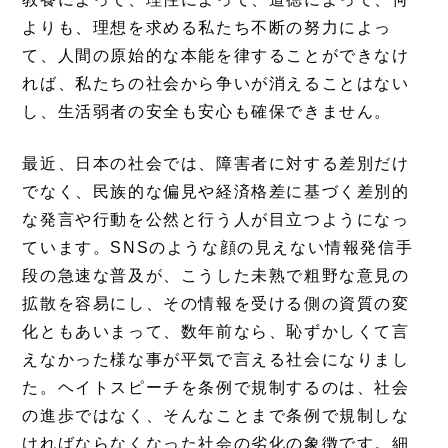
よりも、理想を求める私たち不断の努力によっ
て、人間の原始的な本能を律することができなけ
れば、私たちの社会から争いが消えることはない
し、生活弱者の安全も安心も確保できません。
最近、日本の社会では、障害者に対する差別だけ
でなく、民族的な偏見や経済格差に基づく差別的
な発言や行動を公然と行う人が目立つようになっ
ています。SNSのような顔の見えない情報発信手
段の急速な普及が、こうした未熟で粗野な意見の
拡散を容易にし、その情報を受ける側の資質の変
化ともあいまって、数年前なら、恥ずかしくて言
えなかった様な事が平気で言える社会になりまし
た。ヘイトスピーチを条例で規制するのは、社会
の進歩ではなく、そんなことまで条例で規制しな
ければならなくなった社会の劣化の象徴です。細