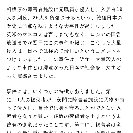
相模原の障害者施設に元職員が侵入し、入居者19
人を刺殺、26人を負傷させるという、戦後日本の
歴史に汚点を残すような大事件が起こりました。
英米のマスコミは言うまでもなく、ロシアの国営
放送までが翌日にこの事件を報じ、こうした大量
殺人は、日本では極めて珍しいというコメントを
つけていました。この事件は、近年、大量殺人の
ような事件とは縁遠かった日本の社会を、文字ど
おり震撼させました。
事件には、いくつかの特徴がありました。第一
に、1人の被疑者が、夜間に障害者施設に刃物を持
って侵入し、自分では身を守ることができない入
所者を次々と襲い、多数の死傷者を出すという未
曾有の惨劇だったことです。第二に、被害者は全
員、心身に重い障害を持つ人であり、惨劇の現場