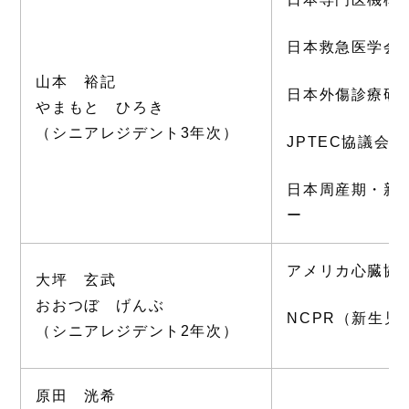
日本救急医学会認
山本 裕記
日本外傷診療研究
やまもと ひろき
（シニアレジデント3年次）
JPTEC協議会
日本周産期・新
ー
アメリカ心臓協会
大坪 玄武
おおつぼ げんぶ
NCPR（新生児
（シニアレジデント2年次）
原田 洸希