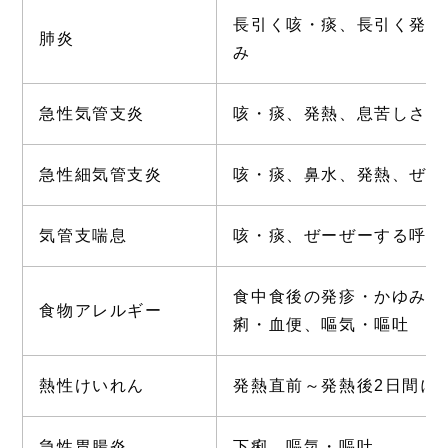
長引く咳・痰、長引く発熱
肺炎
み
急性気管支炎
咳・痰、発熱、息苦しさ
急性細気管支炎
咳・痰、鼻水、発熱、ぜー
気管支喘息
咳・痰、ぜーぜーする呼吸
食中食後の発疹・かゆみ、
食物アレルギー
痢・血便、嘔気・嘔吐
熱性けいれん
発熱直前～発熱後2日間に
急性胃腸炎
下痢、嘔気・嘔吐