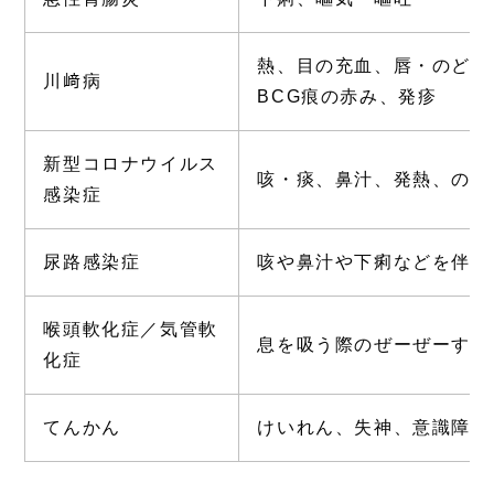
熱、目の充血、唇・のど・
川﨑病
BCG痕の赤み、発疹
新型コロナウイルス
咳・痰、鼻汁、発熱、のど
感染症
尿路感染症
咳や鼻汁や下痢などを伴わ
喉頭軟化症／気管軟
息を吸う際のぜーぜーする
化症
てんかん
けいれん、失神、意識障害