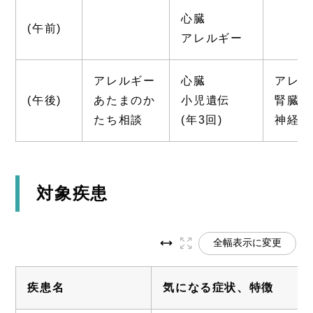
心臓
(午前)
アレルギー
アレルギー
心臓
アレル
(午後)
あたまのか
小児遺伝
腎臓(月
たち相談
(年3回)
神経(月
対象疾患
全幅表示に変更
疾患名
気になる症状、特徴