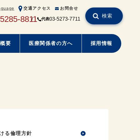
nguage
交通アクセス
お問合せ
検索
-5285-8811
03-5273-7711
代表
概要
医療関係者の方へ
採用情報
ける倫理方針