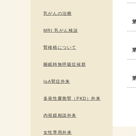
乳がんの治療
MRI 乳がん検診
腎移植について
睡眠時無呼吸症候群
IgA腎症外来
多発性嚢胞腎（PKD）外来
内視鏡相談外来
女性専用外来