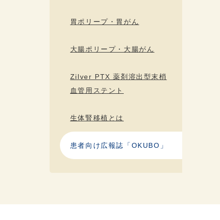
胃ポリープ・胃がん
大腸ポリープ・大腸がん
Zilver PTX 薬剤溶出型末梢
血管用ステント
生体腎移植とは
患者向け広報誌「OKUBO」