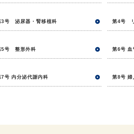
第3号 泌尿器・腎移植科
第4号 
第5号 整形外科
第6号 
第7号 内分泌代謝内科
第8号 