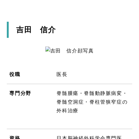
吉田 信介
役職
医長
専門分野
脊髄腫瘍・脊髄動静脈病変・
脊髄空洞症・脊柱管狭窄症の
外科治療
資格
日本脳神経外科学会専門医、