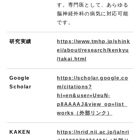
す。専門医として、あらゆる
脳神経外科の病気に対応可能
です。
研究実績
https://www.tmhp.jp/shink
ei/about/research/kenkyu
/takai.html
Google
https://scholar.google.co
Scholar
m/citations?
hl=en&user=UeuN-
p8AAAAJ&view_op=list_
works
（外部リンク）
KAKEN
https://nrid.nii.ac.jp/ja/nri