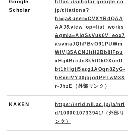
Google
https://scholar.google.co.
Scholar
jp/citations?
hl=ja&user=CVXYRdQAA
AAJ&view_op=list_works
&gmla=AIqSsVus6V_eox7
asvmaJQhPBvO91PUWm
WiVj35ACNJitH2Bb8lFpu
xHq4BrcJn8k5tGkOXueU
bt1hHgjj5szg1AOqn8ZyG-
bRenlVY30jqjodPPTwM3X
r-JhzE
（外部リンク）
KAKEN
https://nrid.nii.ac.jp/ja/nri
d/1000010733941/
（外部リ
ンク）