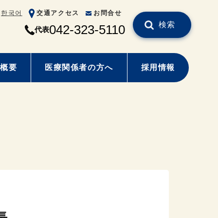
한국어
交通アクセス
お問合せ
検索
042-323-5110
代表
概要
医療関係者の方へ
採用情報
長