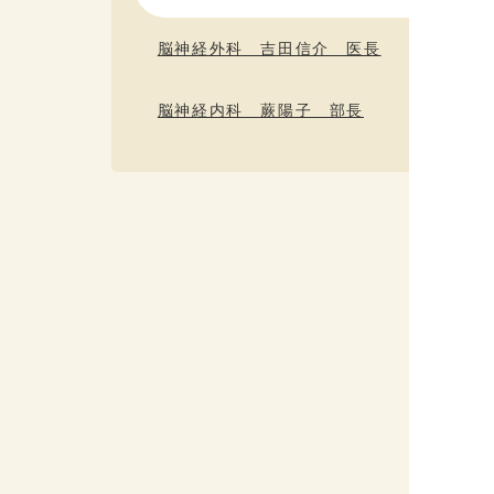
脳神経外科 吉田信介 医長
脳神経内科 蕨陽子 部長