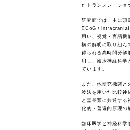
たトランスレーショ
研究面では、主に頭蓋内脳波
ECoG / intracrani
用い、視覚・言語機
構の解明に取り組ん
得られる高時間分解
用し、臨床神経科学
ています。
また、他研究機関と
波法を用いた比較神
と霊長類に共通する
化的・普遍的原理の
臨床医学と神経科学