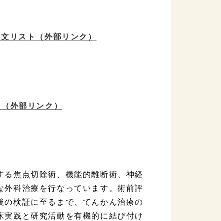
論文リスト
（外部リンク）
ト
（外部リンク）
する焦点切除術、機能的離断術、神経
な外科治療を行なっています。術前評
後の検証に至るまで、てんかん治療の
床実践と研究活動を有機的に結び付け