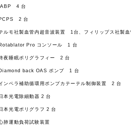
IABP 4 台
PCPS 2 台
テルモ社製血管内超音波装置 1台、フィリップス社製血
Rotablator Pro コンソール 1 台
終夜睡眠ポリグラフィー 2 台
Diamond back OAS ポンプ 1 台
インペラ補助循環用ポンプカテーテル制御装置 2 台
日本光電除細動器 2 台
日本光電ポリグラフ 2 台
心肺運動負荷試験装置