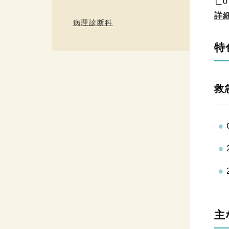
亡0
詳
病理診断科
特
救
主