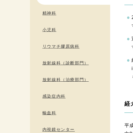
精神科
小児科
リウマチ膠原病科
放射線科（診断部門）
放射線科（治療部門）
感染症内科
経
輸血科
平
内視鏡センター