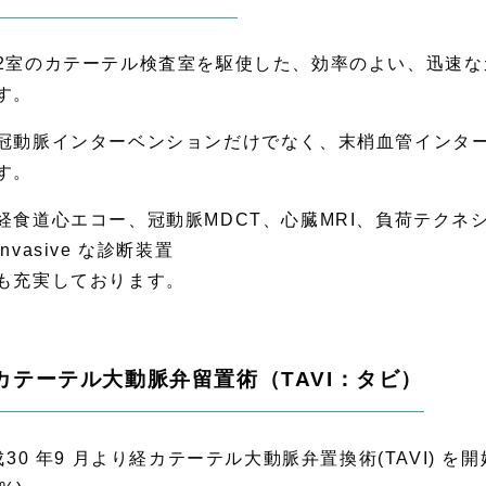
2室のカテーテル検査室を駆使した、効率のよい、迅速
す。
冠動脈インターベンションだけでなく、末梢血管インタ
す。
経食道心エコー、冠動脈MDCT、心臓MRI、負荷テクネ
invasive な診断装置
も充実しております。
カテーテル大動脈弁留置術（TAVI：タビ）
成30 年9 月より経カテーテル大動脈弁置換術(TAVI) を