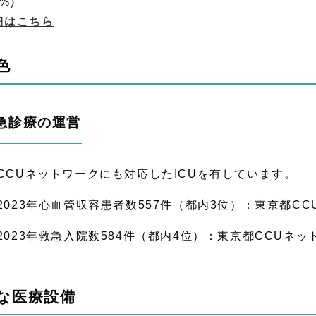
%)
細はこちら
色
急診療の運営
CCUネットワークにも対応したICUを有しています。
2023年心血管収容患者数557件（都内3位）：東京都C
2023年救急入院数584件（都内4位）：東京都CCUネ
な医療設備