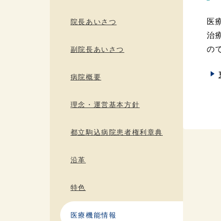
医
院長あいさつ
治
の
副院長あいさつ
病院概要
理念・運営基本方針
都立駒込病院患者権利章典
沿革
特色
医療機能情報