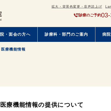
拡大・背景色変更・音声読上げ
La
03-
診療のご予約
院・面会の方へ
診療科・部門のご案内
病院
医療機能情報
医療機能情報の提供について