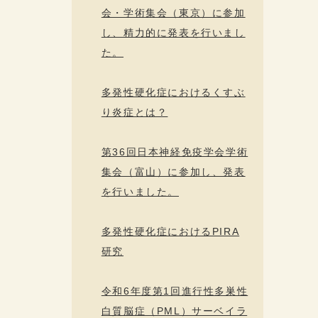
会・学術集会（東京）に参加
し、精力的に発表を行いまし
た。
多発性硬化症におけるくすぶ
り炎症とは？
第36回日本神経免疫学会学術
集会（富山）に参加し、発表
を行いました。
多発性硬化症におけるPIRA
研究
令和6年度第1回進行性多巣性
白質脳症（PML）サーベイラ