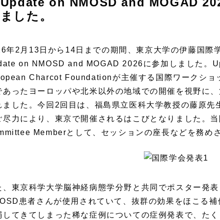
Update on NMOSD and MOGA
ました。
026年2月13日から14日までの期間、東京大学の伊藤国
date on NMOSD and MOGAD 2026に参加しました。Up
ropean Charcot Foundationが主催する国際
であったヨーロッパや北米以外の地域での開催を視野に、第
れました。今回2回目は、福島県立医科大学教授の藤原先
ご尽力により、東京で開催されるはこびとなりました。当院からは横
ommittee Memberとして、セッションの座長などを務
た、東京科学大学脳神経病態学分野と共同でポスター発表
MOSD患者さんが使用されていて、抜群の効果をほこる
弱してきてしまった稀な症例についての症例発表で、たく