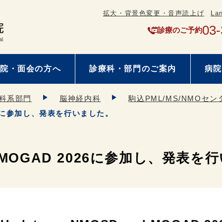
拡大・背景色変更・音声読上げ
La
03-
診療のご予約
院・面会の方へ
診療科・部門のご案内
病院
科系部門
脳神経内科
駒込PML/MS/NMOセ
 2026に参加し、発表を行いました。
and MOGAD 2026に参加し、発表