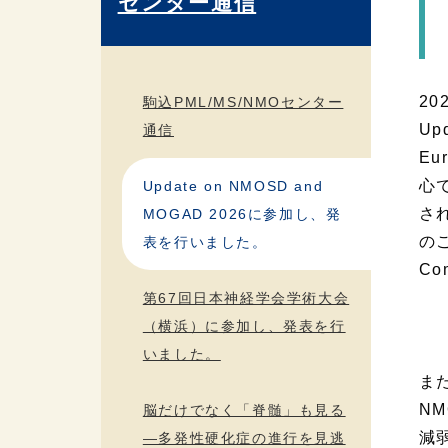
センター通信
2
駒込PML/MS/NMOセンター
Up
通信
Eu
心
Update on NMOSD and
さ
MOGAD 2026に参加し、発
の
表を行いました。
C
第67回日本神経学会学術大会
（横浜）に参加し、発表を行
いました。
ま
N
脳だけでなく「脊髄」も見る
減
―多発性硬化症の進行を見逃