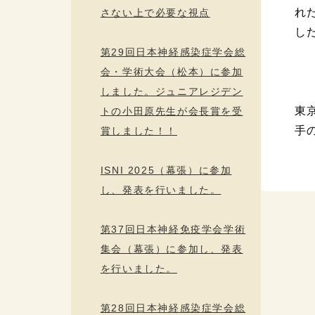
れ
さない上で必要な視点
し
第29回日本神経感染症学会総
会・学術大会（松本）に参加
しました。ジュニアレジデン
東
トの小田原先生が会長賞を受
手
賞しました！！
ISNI 2025（幕張）に参加
し、発表を行いました。
第37回日本神経免疫学会学術
集会（幕張）に参加し、発表
を行いました。
第28回日本神経感染症学会総