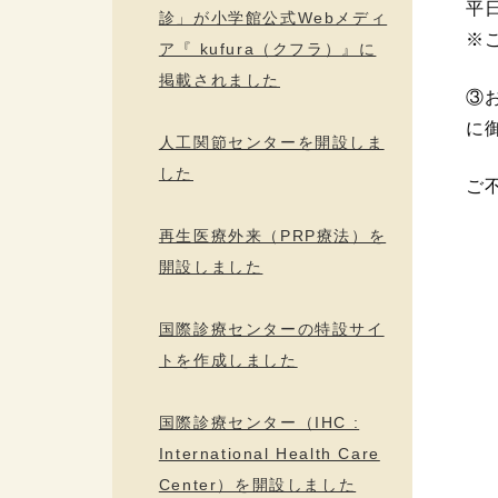
平日
診」が小学館公式Webメディ
※
ア『 kufura（クフラ）』に
掲載されました
③
に
人工関節センターを開設しま
した
ご
再生医療外来（PRP療法）を
開設しました
国際診療センターの特設サイ
トを作成しました
国際診療センター（IHC :
International Health Care
Center）を開設しました