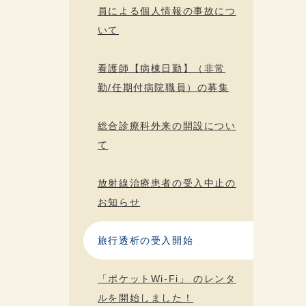
員による個人情報の事故につ
いて
看護師【病棟日勤】（非常
勤/任期付病院職員）の募集
総合診療科外来の開設につい
て
放射線治療患者の受入中止の
お知らせ
旅行透析の受入開始
「ポケットWi-Fi」 のレンタ
ルを開始しました！