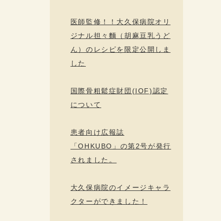
医師監修！！大久保病院オリ
ジナル担々麵（胡麻豆乳うど
ん）のレシピを限定公開しま
した
国際骨粗鬆症財団(IOF)認定
について
患者向け広報誌
「OHKUBO」の第2号が発行
されました。
大久保病院のイメージキャラ
クターができました！