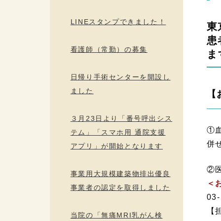
LINEスタンプできました！
東
患
看護師（常勤）の募集
ま
日帰り手術センターを開設し
ました
【
３月23日より「番号呼出シス
①
テム」「スマホ用 通院支援
併
アプリ」が開始となります
②
事業用大規模建築物排出優良
＜
事業者の認定を取得しました
0
【
当院の「無痛MRI乳がん検