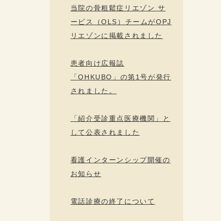
当院の骨粗鬆症リエゾン サ
ービス（OLS）チームがOPJ
リエゾンに掲載されました
患者向け広報誌
「OHKUBO」の第1号が発行
されました。
「紹介受診重点医療機関」と
して公表されました
看護インターンシップ開催の
お知らせ
電話診療の終了について