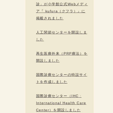
診」が小学館公式Webメディ
ア『 kufura（クフラ）』に
掲載されました
人工関節センターを開設しま
した
再生医療外来（PRP療法）を
開設しました
国際診療センターの特設サイ
トを作成しました
国際診療センター（IHC :
International Health Care
Center）を開設しました