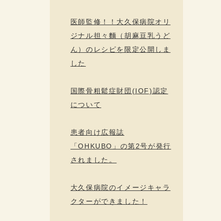
医師監修！！大久保病院オリ
ジナル担々麵（胡麻豆乳うど
ん）のレシピを限定公開しま
した
国際骨粗鬆症財団(IOF)認定
について
患者向け広報誌
「OHKUBO」の第2号が発行
されました。
大久保病院のイメージキャラ
クターができました！