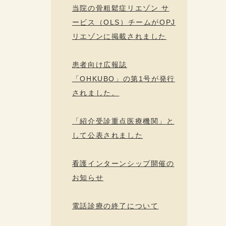
当院の骨粗鬆症リエゾン サ
ービス（OLS）チームがOPJ
リエゾンに掲載されました
患者向け広報誌
「OHKUBO」の第1号が発行
されました。
「紹介受診重点医療機関」と
して公表されました
看護インターンシップ開催の
お知らせ
電話診療の終了について