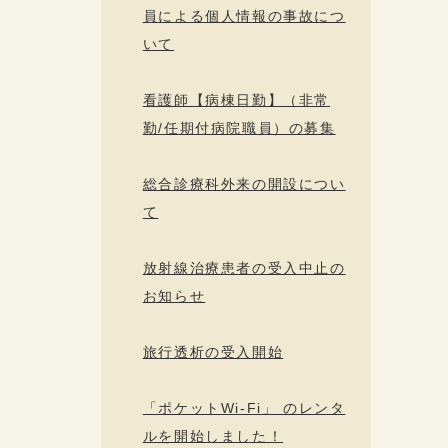
員による個人情報の事故につ
いて
看護師【病棟日勤】（非常
勤/任期付病院職員）の募集
総合診療科外来の開設につい
て
放射線治療患者の受入中止の
お知らせ
旅行透析の受入開始
「ポケットWi-Fi」 のレンタ
ルを開始しました！