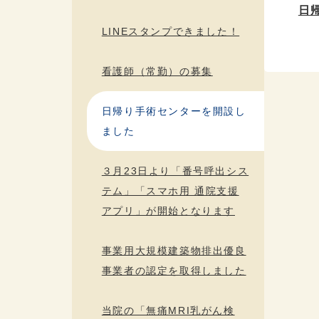
日
LINEスタンプできました！
看護師（常勤）の募集
日帰り手術センターを開設し
ました
３月23日より「番号呼出シス
テム」「スマホ用 通院支援
アプリ」が開始となります
事業用大規模建築物排出優良
事業者の認定を取得しました
当院の「無痛MRI乳がん検