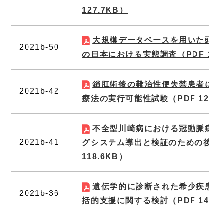
127.7KB）
大規模データベースを用いた頭
2021b-50
の日本における実態調査
（PDF 19
鎖肛術後の難治性便失禁患者に
2021b-42
療法の実行可能性試験
（PDF 124
不全型川崎病における冠動脈病
2021b-41
グシステム導出と検証のための後
118.6KB）
遺伝学的に診断された希少疾患
2021b-36
括的支援に関する検討
（PDF 149