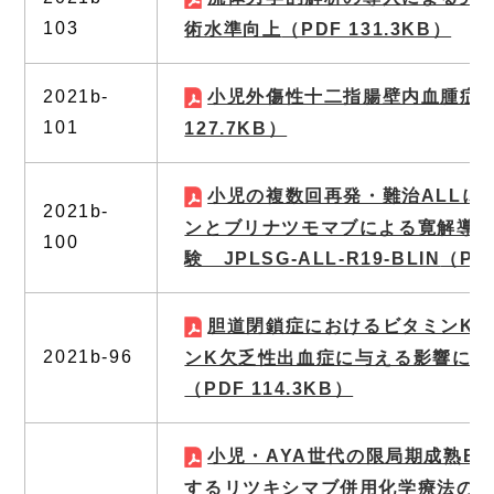
103
術水準向上
（PDF 131.3KB）
2021b-
小児外傷性十二指腸壁内血腫症
101
127.7KB）
小児の複数回再発・難治ALLに
2021b-
ンとブリナツモマブによる寛解導入
100
験 JPLSG-ALL-R19-BLIN
（PDF
胆道閉鎖症におけるビタミンK
2021b-96
ンK欠乏性出血症に与える影響に関
（PDF 114.3KB）
小児・AYA世代の限局期成熟B
するリツキシマブ併用化学療法の