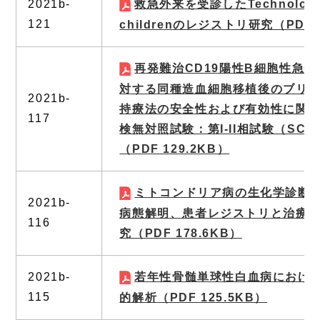
2021b-
救急外来を受診したTechnology-
121
childrenのレジストリ研究
（PDF 
再発難治CD19陽性B細胞性急
対する同種造血細胞移植後のブリ
2021b-
持療法の安全性および有効性に関
117
検無対照試験：第I-II相試験（SCT-A
（PDF 129.2KB）
ミトコンドリア病の生化学診断
2021b-
病態解明、患者レジストリと治療
116
究
（PDF 178.6KB）
2021b-
若年性骨髄単球性白血病におけ
115
的解析
（PDF 125.5KB）