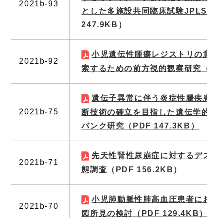
2021b-93
とした多施設共同臨床試験JPLSG-B
247.9KB）
小児遺伝性腫瘍レジストリの意
2021b-92
索するための前方視的観察研究
（P
遺伝子異常に伴う炎症性腸疾患
2021b-75
断技術の確立を目指した遺伝学的
バンク研究
（PDF 147.3KB）
先天性腎性尿崩症に対するデス
2021b-71
態調査
（PDF 156.2KB）
小児肺動脈性肺高血圧患者にお
2021b-70
図所見の検討
（PDF 129.4KB）