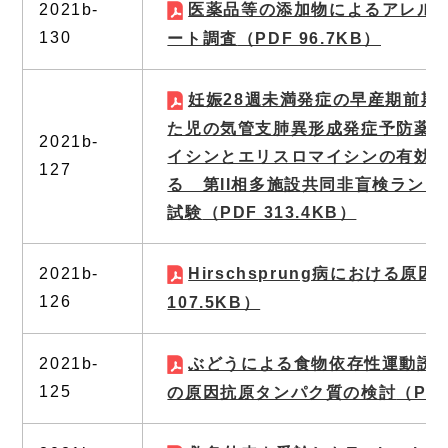
2021b-
医薬品等の添加物によるアレル
130
ート調査
（PDF 96.7KB）
妊娠28週未満発症の早産期前期
た児の気管支肺異形成発症予防薬
2021b-
イシンとエリスロマイシンの有効
127
る 第II相多施設共同非盲検ラン
試験
（PDF 313.4KB）
2021b-
Hirschsprung病における原
126
107.5KB）
2021b-
ぶどうによる食物依存性運動誘
125
の原因抗原タンパク質の検討
（PDF