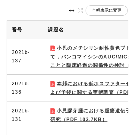
全幅表示に変更
番号
課題名
小児のメチシリン耐性黄色ブド
2021b-
て，バンコマイシンのAUC/MICが
137
ことと臨床経過の関係性の検討
（P
2021b-
本邦における低ホスファターゼ
136
よび予後に関する実態調査
（PDF 
2021b-
小児膠芽腫における腫瘍遺伝子
131
研究
（PDF 103.7KB）