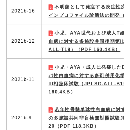
不明熱として発症する炎症性疾
2021b-16
インプロファイル診断法の開発
（P
小児、AYA世代および成人T細
2021b-12
血病に対する多施設共同後期第II相臨
ALL-T19）
（PDF 160.4KB）
小児・AYA・成人に発症したB
パ性白血病に対する多剤併用化学
2021b-11
III相臨床試験（JPLSG-ALL-B19
160.4KB）
若年性骨髄単球性白血病に対す
2021b-9
の多施設共同非盲検無対照試験JPLS
20
（PDF 118.3KB）