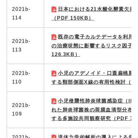
2021b-
日本における21水酸化酵素欠損
114
（PDF 150KB）
既存の電子カルテデータを利用
2021b-
の治療状態に影響するリスク因子
113
126.3KB）
2021b-
小児のアデノイド・口蓋扁桃肥
110
する頸部側面X線の有用性検討
（PD
小児侵襲性肺炎球菌感染症（IP
2021b-
れた肺炎球菌株の莢膜血清型分布
109
する多施設共同観察研究
（PDF 75
2021b-
流体力学的解析の導入による先