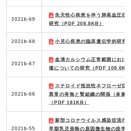
先天性心疾患を伴う肺高血圧症
2021b-69
研究
（PDF 208.8KB）
2021b-68
小児心疾患の臨床遺伝学的研究
（
血清カルシウム正常範囲におけ
2021b-67
価についての研究
（PDF 109.6K
ステロイド抵抗性ネフローゼ症
2021b-66
異常の有無と腎組織の関係（多施
（PDF 181KB）
新型コロナウイルス感染症流行
2021b-55
早期乳児発熱の原因微生物の疫学