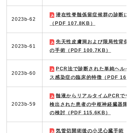
潜在性脊髄係留症候群の診断に
2023b-62
（PDF 107.8KB）
先天性皮膚洞および限局性背側
2023b-61
の手術
（PDF 100.7KB）
PCR法で診断された単純ヘルペ
2023b-60
ス感染症の臨床的特徴
（PDF 164
髄液からリアルタイムPCRでウ
2023b-59
検出された患者の中枢神経臓器障
の検討
（PDF 115.6KB）
気管切開術後の小児心臓手術
（P