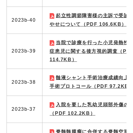
起立性調節障害様の主訴で受診
2023b-40
やせについて
（PDF 106.6KB）
当院で診療を行った小児発熱性
2023b-39
症患児に関する後方視的調査
（PD
114.7KB）
髄液シャント手術治療成績向上
2023b-38
手術プロトコール
（PDF 97.2KB
入院を要した乳幼児頭部外傷の
2023b-37
（PDF 102.2KB）
脊髄髄膜瘤に合併する脊髄空洞