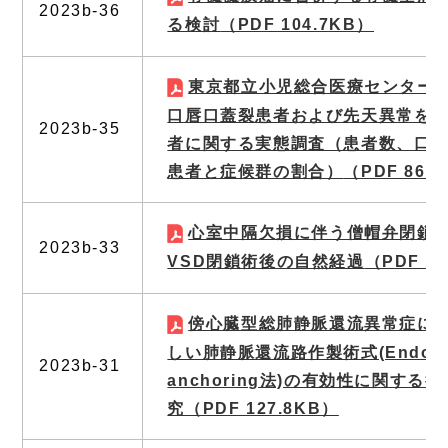
2023b-36
る検討
（PDF 104.7KB）
東京都立小児総合医療センター
口唇口蓋裂患者および先天異常を
2023b-35
者に関する実態調査（患者数、口
患者と症候群の割合）
（PDF 86K
心室中隔欠損に伴う僧帽弁閉鎖
2023b-33
VSD閉鎖術後の自然経過
（PDF 16
傍心臓型総肺静脈還流異常症に
しい肺静脈還流路作製術式(Endocar
2023b-31
anchoring法)の有効性に関する
究
（PDF 127.8KB）