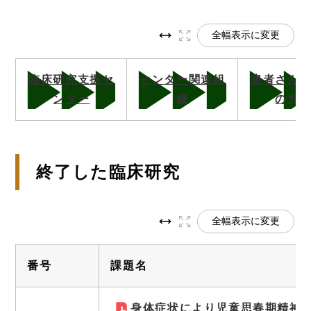
全幅表示に変更
臨床研究支援セ
センター関連組
患者さん
ンター
織
の方
終了した臨床研究
全幅表示に変更
番号
課題名
身体症状により児童思春期精神