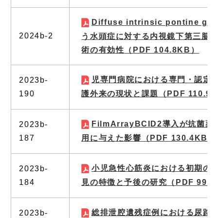
Diffuse intrinsic pontine g
2024b-2
う水頭症に対する内視鏡下第三脳
術の有効性
（PDF 104.8KB）
児専門病院における専門・認定
2023b-
190
護外来の現状と課題
（PDF 110.9
FilmArrayBCID2導入が抗菌
2023b-
187
用に与えた影響
（PDF 130.4KB）
小児急性心筋炎における初期の
2023b-
184
見の特徴と予後の研究
（PDF 99.
総排泄腔遺残症例における尿路
2023b-