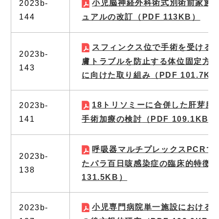
小児脳神経外科術式別術前家族
2023b-
144
ュアルの改訂
（PDF 113KB）
スフィンクス位で手術を受ける
2023b-
膚トラブルを防止する体位固定方
143
に向けた取り組み
（PDF 101.7K
18トリソミーに合併した肝芽腫
2023b-
141
手術加療の検討
（PDF 109.1KB）
呼吸器マルチプレックスPCRで
2023b-
たパラ百日咳感染症の臨床的特徴
（
138
131.5KB）
小児専門病院単一施設における
2023b-