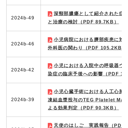
深頸部膿瘍として紹介された症
2024b-49
と治療の検討
（PDF 89.7KB）
小児病院における臍部疾患に対
2024b-46
外科医の関わり
（PDF 105.2KB）
小児における入院中の呼吸器ウ
2024b-42
染症の臨床予後への影響
（PDF 1
小児心臓手術における人工心肺
2024b-39
凍結血漿投与のTEG Platelet Map
よる効果判定
（PDF 90.3KB）
天使のはしご 実践報告
（PDF