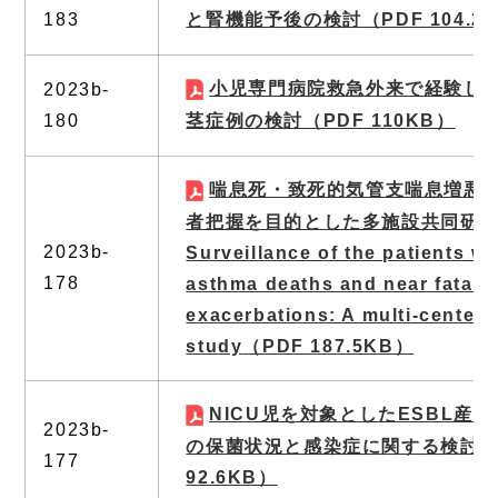
183
と腎機能予後の検討
（PDF 104.2
小児専門病院救急外来で経験し
2023b-
180
茎症例の検討
（PDF 110KB）
喘息死・致死的気管⽀喘息増悪(
者把握を⽬的とした多施設共同研
2023b-
Surveillance of the patients wi
178
asthma deaths and near fatal 
exacerbations: A multi-center
study
（PDF 187.5KB）
NICU児を対象としたESBL産
2023b-
の保菌状況と感染症に関する検討
（
177
92.6KB）