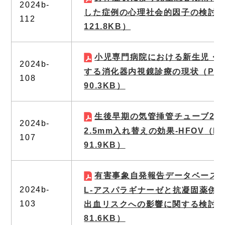
2024b-
した症例の心理社会的因子の検討
（
112
121.8KB）
小児専門病院における新生児・
2024b-
する消化器内視鏡診療の現状
（PD
108
90.3KB）
生後早期の気管挿管チューブ2.0
2024b-
2.5mm入れ替えの効果-HFOV
（P
107
91.9KB）
有害事象自発報告データベース
2024b-
L-アスパラギナーゼと抗凝固薬併
103
出血リスクへの影響に関する検討
（
81.6KB）