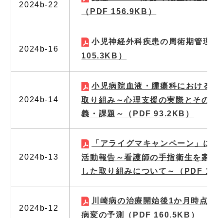
2024b-22
（PDF 156.9KB）
小児神経外科疾患の周術期管理
2024b-16
105.3KB）
小児病院血液・腫瘍科における
2024b-14
取り組み～心理支援の実際とその
義・課題～
（PDF 93.2KB）
「アライグマキャンペーン」に
2024b-13
活動報告～看護師の手指衛生を家
した取り組みについて～
（PDF 11
川崎病の治療開始後1か月時点で
2024b-12
病変の予測
（PDF 160.5KB）