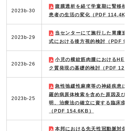
腹膜透析を経て学童期に腎移植
2023b-30
患者の生活の変化
（PDF 114.4K
当センターにて施行した胃瘻造
2023b-29
式における後方視的検討
（PDF 97
小児の横紋筋肉腫におけるHER
2023b-26
ク質発現の基礎的検討
（PDF 123
急性弛緩性麻痺等の神経疾患に
羅的病原体検索を含めた原因及び
2023b-25
明、治療法の確立に資する臨床疫
（PDF 154.6KB）
本邦における先天性冠動脈対側