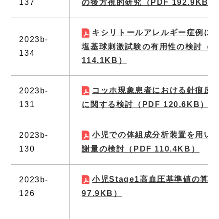
137
の後方視的研究
（PDF 192.9KB）
キシリトールアレルギー症例に
2023b-
塩基球刺激試験の有用性の検討
（P
134
114.1KB）
コッホ現象患者における針痕反
2023b-
131
に関する検討
（PDF 120.6KB）
小児での体組成分析装置を用い
2023b-
130
謝量の検討
（PDF 110.4KB）
小児Stage1高血圧基準値の算出
2023b-
126
97.9KB）