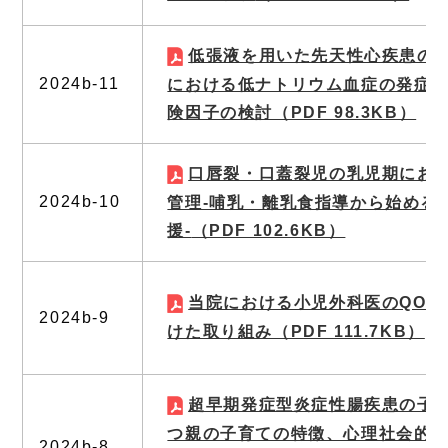
低張液を用いた先天性心疾患の
2024b-11
における低ナトリウム血症の発症
険因子の検討
（PDF 98.3KB）
口唇裂・口蓋裂児の乳児期にお
2024b-10
管理-哺乳・離乳食指導から始める
援-
（PDF 102.6KB）
当院における小児外科医のQOL
2024b-9
けた取り組み
（PDF 111.7KB）
超早期発症型炎症性腸疾患の子
つ親の子育ての特徴、心理社会的
2024b-8