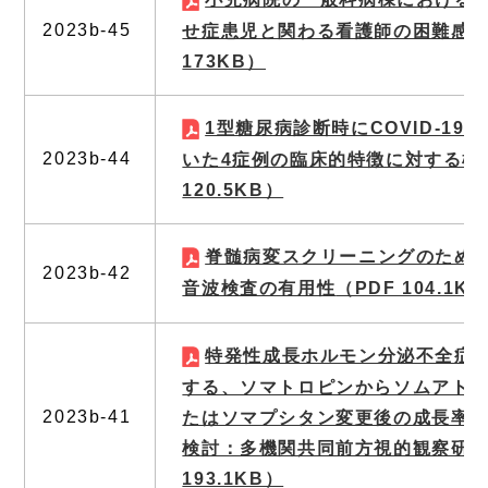
2023b-45
せ症患児と関わる看護師の困難感
（
173KB）
1型糖尿病診断時にCOVID-19
2023b-44
いた4症例の臨床的特徴に対する検
120.5KB）
脊髄病変スクリーニングのため
2023b-42
音波検査の有用性
（PDF 104.1K
特発性成長ホルモン分泌不全症
する、ソマトロピンからソムアト
2023b-41
たはソマプシタン変更後の成長率
検討：多機関共同前方視的観察研
193.1KB）