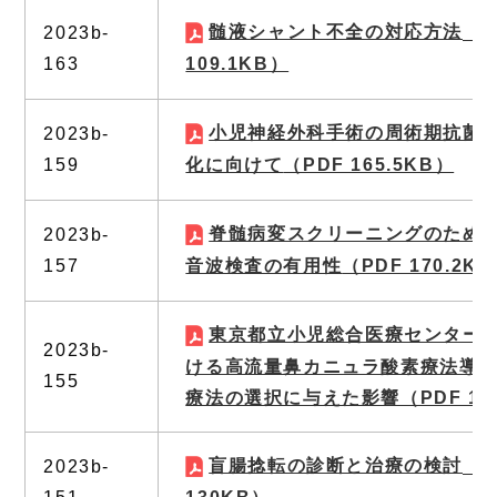
髄液シャント不全の対応方法
2023b-
（P
163
109.1KB）
小児神経外科手術の周術期抗菌
2023b-
159
化に向けて
（PDF 165.5KB）
脊髄病変スクリーニングのため
2023b-
157
音波検査の有用性
（PDF 170.2K
東京都立小児総合医療センターP
2023b-
ける高流量鼻カニュラ酸素療法導
155
療法の選択に与えた影響
（PDF 10
盲腸捻転の診断と治療の検討
2023b-
（P