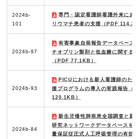
専門・認定看護師看護外来にお
2024b-
101
リウマチ患者の支援
（PDF 114.2
有害事象自発報告データベース
2024b-97
チオプリン製剤と低血糖に関する
（PDF 77.1KB）
PICUにおける新人看護師のた
2024b-93
援プログラムの導入の実践報告
（P
120.1KB）
新生児慢性肺疾患全国調査と新
研究ネットワークデータベースを
2024b-84
量保証従圧式人工呼吸管理の有効