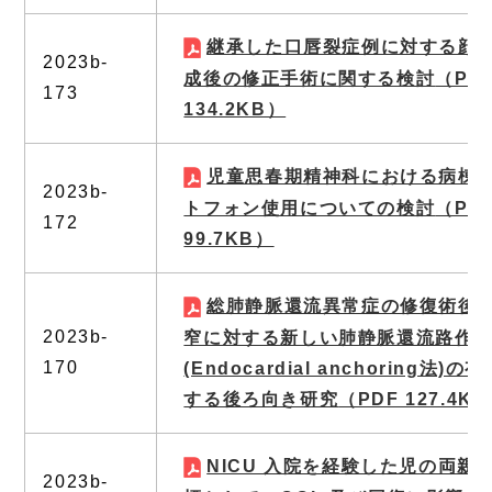
継承した口唇裂症例に対する顔
2023b-
成後の修正手術に関する検討
（PD
173
134.2KB）
児童思春期精神科における病棟
2023b-
トフォン使用についての検討
（PD
172
99.7KB）
総肺静脈還流異常症の修復術後
2023b-
窄に対する新しい肺静脈還流路作
170
(Endocardial anchoring法)
する後ろ向き研究
（PDF 127.4K
NICU 入院を経験した児の両親
2023b-