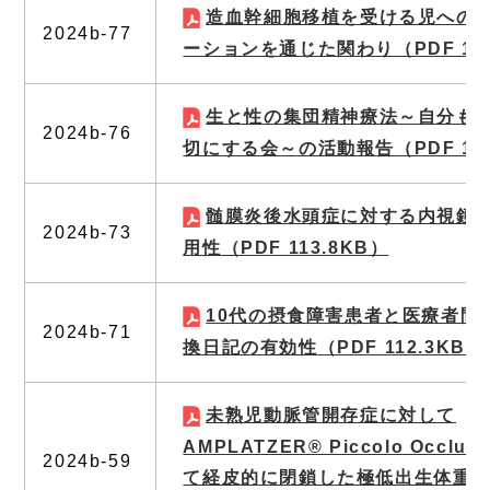
造血幹細胞移植を受ける児への
2024b-77
ーションを通じた関わり
（PDF 14
生と性の集団精神療法～自分も
2024b-76
切にする会～の活動報告
（PDF 1
髄膜炎後水頭症に対する内視鏡
2024b-73
用性
（PDF 113.8KB）
10代の摂食障害患者と医療者間
2024b-71
換日記の有効性
（PDF 112.3KB）
未熟児動脈管開存症に対して
AMPLATZER® Piccolo Occlu
2024b-59
て経皮的に閉鎖した極低出生体重児