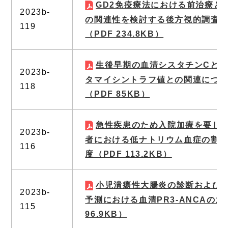
GD2免疫療法における前治療と
2023b-
の関連性を検討する後方視的調査
119
（PDF 234.8KB）
生後早期の血清シスタチンCと
2023b-
タマイシントラフ値との関連につ
118
（PDF 85KB）
急性疾患のため入院加療を要し
2023b-
者における低ナトリウム血症の割
116
度
（PDF 113.2KB）
小児潰瘍性大腸炎の診断および
2023b-
予測における血清PR3-ANCAの意
115
96.9KB）