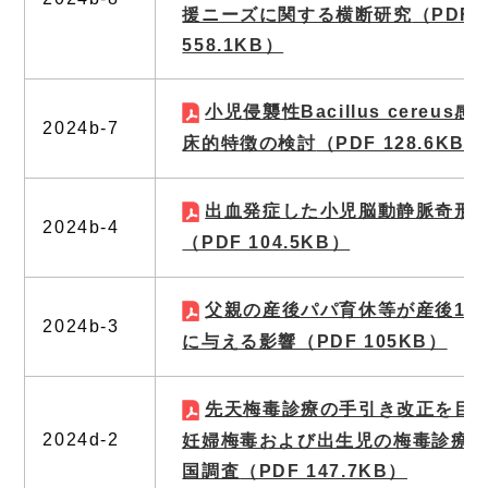
援ニーズに関する横断研究
（PDF
558.1KB）
小児侵襲性Bacillus cereus
2024b-7
床的特徴の検討
（PDF 128.6KB）
出血発症した小児脳動静脈奇形
2024b-4
（PDF 104.5KB）
父親の産後パパ育休等が産後1か
2024b-3
に与える影響
（PDF 105KB）
先天梅毒診療の手引き改正を目
2024d-2
妊婦梅毒および出生児の梅毒診療
国調査
（PDF 147.7KB）