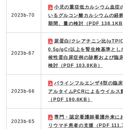
小児の重症低カルシウム血症の
2023b-70
いるグルコン酸カルシウムの経静
期間、量の検討
（PDF 138.1KB）
尿蛋白/クレアチニン比(uTP/Cr)
0.5g/gCr以上を腎生検基準とし
2023b-67
候性蛋白尿症例の診断および臨床
検討
（PDF 103.8KB）
パラインフルエンザ4型の臨床的
2023b-66
アルタイムPCRによるウイルス量
（PDF 190.6KB）
専門・認定看護師看護外来にお
2023b-65
リウマチ患者の支援
（PDF 111.7