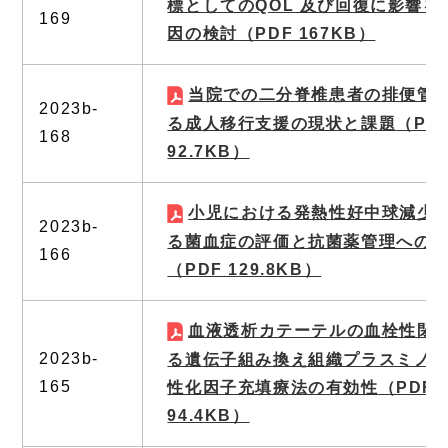
標としてのQOL 及び回復に影響を
169
因の検討
（PDF 167KB）
当院での二分脊椎患者の排便管
2023b-
る成人移行支援の現状と課題
（PD
168
92.7KB）
小児における発熱性好中球減少
2023b-
る菌血症の評価と抗菌薬管理への
166
（PDF 129.8KB）
血液透析カテーテルの血栓性閉
2023b-
る遺伝子組み換え組織プラスミノ
165
性化因子充填療法の有効性
（PDF
94.4KB）