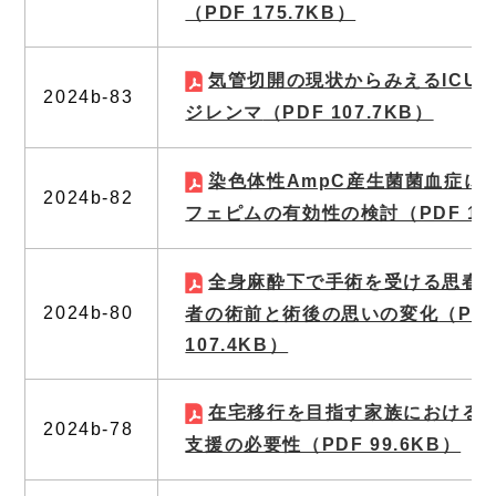
（PDF 175.7KB）
気管切開の現状からみえるICU
2024b-83
ジレンマ
（PDF 107.7KB）
染色体性AmpC産生菌菌血症に
2024b-82
フェピムの有効性の検討
（PDF 13
全身麻酔下で手術を受ける思春
2024b-80
者の術前と術後の思いの変化
（PD
107.4KB）
在宅移行を目指す家族における
2024b-78
支援の必要性
（PDF 99.6KB）