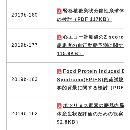
腎移植後巣状分節性糸球体硬
2019b-180
の検討
（PDF 117KB）
心エコー計測値のZ score
2019b-177
患患者の血行動態予測に関する
115.9KB）
Food Protein Induced Ent
2019b-163
Syndrome(FPIES)負荷試
学的背景に関する検討
（PDF 1
ボツリヌス毒素の膀胱内局所
2019b-162
体産生状況評価のための観察研
92.8KB）