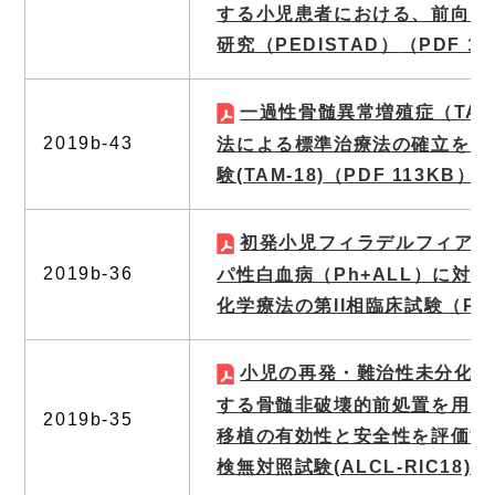
する小児患者における、前向き
研究（PEDISTAD）
（PDF 11
一過性骨髄異常増殖症（TA
2019b-43
法による標準治療法の確立を目
験(TAM-18)
（PDF 113KB）
初発小児フィラデルフィア染
2019b-36
パ性白血病（Ph+ALL）に対
化学療法の第II相臨床試験
（PD
小児の再発・難治性未分化大
する骨髄非破壊的前処置を用い
2019b-35
移植の有効性と安全性を評価す
検無対照試験(ALCL-RIC18)
（