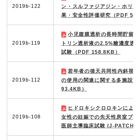
2019b-122
ン・スルファジアジン・ホリナ
果・安全性評価研究
（PDF 59
小児腹膜透析の長時間貯留に
2019b-119
トリン透析液の2.5%糖濃度透
試験
（PDF 158.8KB）
若年者の後天共同性内斜視と
2019b-112
の使用の関連に関する多施設前
93.4KB）
ヒドロキシクロロキンによる抗
2019b-108
女性の妊娠での先天性房室ブロ
医師主導臨床試験 (J-PATCH)