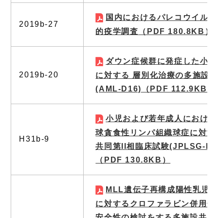
国内におけるパレコウイルス
2019b-27
的疫学調査
（PDF 180.8KB）
ダウン症候群に発症した小児
2019b-20
に対する 層別化治療の多施設共
(AML-D16)
（PDF 112.9KB）
小児および若年成人における
球貪食性リンパ組織球症に対す
H31b-9
共同第II相臨床試験(JPLSG-EBV
（PDF 130.8KB）
MLL遺伝子再構成陽性乳児
に対するクロファラビン併用化
安全性の検討をする多施設共同第