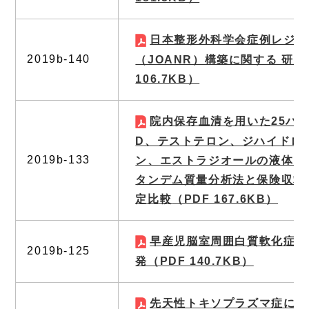
日本整形外科学会症例レジス
2019b-140
（JOANR）構築に関する 研究
106.7KB）
院内保存血清を用いた25ハ
D、テストテロン、ジハイドロ
2019b-133
ン、エストラジオールの液体ク
タンデム質量分析法と保険収載
定比較
（PDF 167.6KB）
早産児脳室周囲白質軟化症の
2019b-125
発
（PDF 140.7KB）
先天性トキソプラズマ症に対