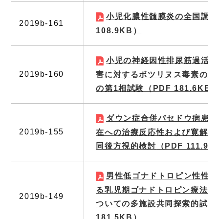
小児化膿性髄膜炎の全国調査
2019b-161
108.9KB）
小児の神経因性排尿筋過活動
2019b-160
害に対するボツリヌス毒素の膀
の第1相試験
（PDF 181.6KB
ダウン症合併バセドウ病患者
2019b-155
在への治療反応性および寛解率
同後方視的検討
（PDF 111.9
男性低ゴナドトロピン性性腺
る乳児期ゴナドトロピン療法の
2019b-149
ついての多施設共同探索的試験
181.5KB）