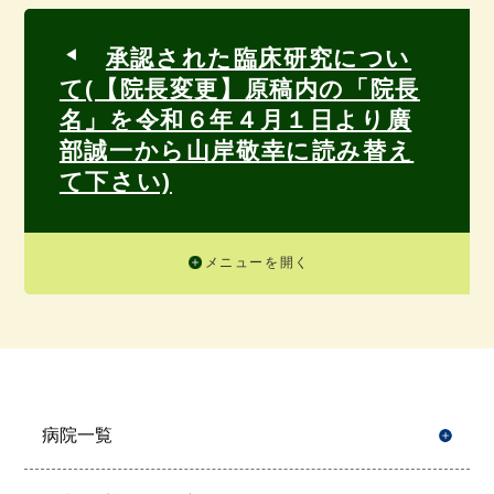
承認された臨床研究につい
て(【院長変更】原稿内の「院長
名」を令和６年４月１日より廣
部誠一から山岸敬幸に読み替え
て下さい)
メニューを開く
病院一覧
開