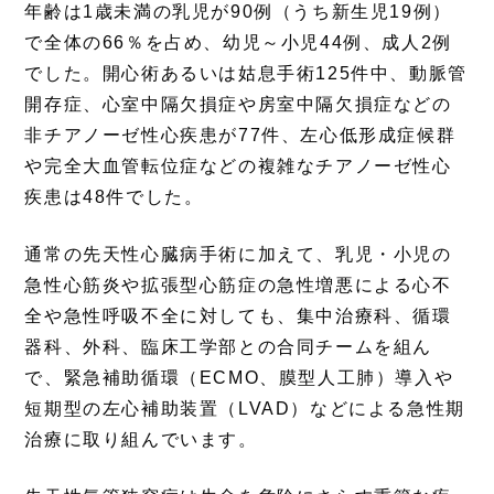
年齢は1歳未満の乳児が90例（うち新生児19例）
で全体の66％を占め、幼児～小児44例、成人2例
でした。開心術あるいは姑息手術125件中、動脈管
開存症、心室中隔欠損症や房室中隔欠損症などの
非チアノーゼ性心疾患が77件、左心低形成症候群
や完全大血管転位症などの複雑なチアノーゼ性心
疾患は48件でした。
通常の先天性心臓病手術に加えて、乳児・小児の
急性心筋炎や拡張型心筋症の急性増悪による心不
全や急性呼吸不全に対しても、集中治療科、循環
器科、外科、臨床工学部との合同チームを組ん
で、緊急補助循環（ECMO、膜型人工肺）導入や
短期型の左心補助装置（LVAD）などによる急性期
治療に取り組んでいます。