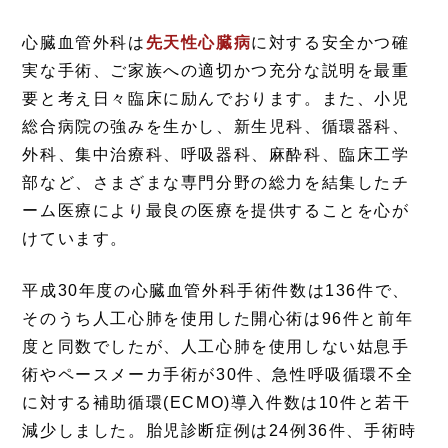
心臓血管外科は
先天性心臓病
に対する安全かつ確
実な手術、ご家族への適切かつ充分な説明を最重
要と考え日々臨床に励んでおります。また、小児
総合病院の強みを生かし、新生児科、循環器科、
外科、集中治療科、呼吸器科、麻酔科、臨床工学
部など、さまざまな専門分野の総力を結集したチ
ーム医療により最良の医療を提供することを心が
けています。
平成30年度の心臓血管外科手術件数は136件で、
そのうち人工心肺を使用した開心術は96件と前年
度と同数でしたが、人工心肺を使用しない姑息手
術やペースメーカ手術が30件、急性呼吸循環不全
に対する補助循環(ECMO)導入件数は10件と若干
減少しました。胎児診断症例は24例36件、手術時