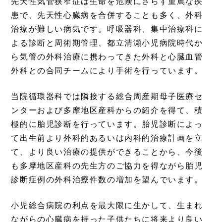
先天性気管狭窄症は生命を危険にさらす重篤な疾
患で、先天性心臓病を合併することも多く、外科
治療が難しい病気です。呼吸器科、集中治療科に
よる診断と周術期管理、都立清瀬小児病院時代か
ら気管の外科治療に携わってきた外科と心臓血管
外科との合同チームにより手術を行っています。
当院循環器科では隣接する総合周産期母子医療セ
ンターおよび多摩地区産科からの紹介を得て、積
極的に胎児診断を行っています。胎児診断によっ
て出生前より外科的あるいは内科的治療計画を立
て、より良い治療の提供ができることから、今後
も多摩地区産科の先生方のご協力を得ながら胎児
診断症例の外科治療件数の増加を望んでいます。
小児総合病院の利点を最大限に生かして、生まれ
ながらの心臓病を持った子供たちに将来より良い