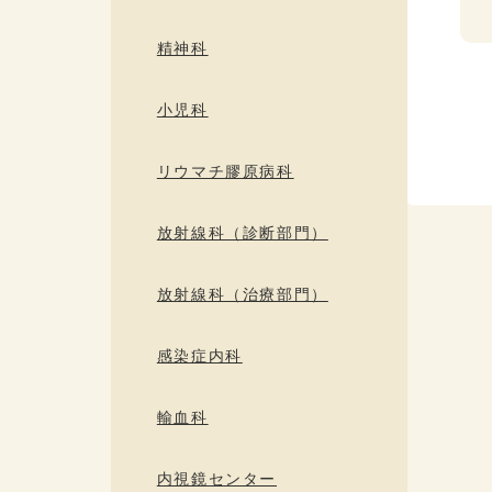
精神科
小児科
リウマチ膠原病科
放射線科（診断部門）
放射線科（治療部門）
感染症内科
輸血科
内視鏡センター