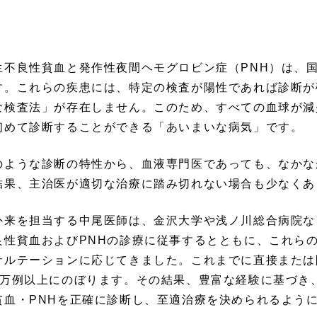
生不良性貧血と発作性夜間ヘモグロビン症（PNH）は、
す。これらの疾患には、特定の検査が陽性であれば診断が
な検査法」が存在しません。このため、すべての血球が減
初めて診断することができる「あいまいな病気」です。
のような診断の特性から、血液専門医であっても、なかな
結果、主治医が適切な治療に踏み切れない場合も少なくあ
外来を担当する中尾医師は、金沢大学や浅ノ川総合病院な
良性貧血およびPNHの診療に従事するとともに、これら
サルテーションに応じてきました。これまでに直接または
1万例以上にのぼります。その結果、豊富な経験に基づき
貧血・PNHを正確に診断し、至適治療を決められるよう