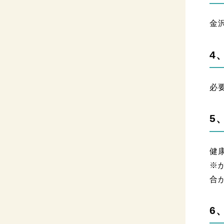
金
4
必
5
健
※
合
6