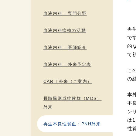
血液内科 - 専門分野
再
血液内科病棟の活動
で
的
血液内科 - 医師紹介
て
血液内科 - 外来予定表
こ
の
CAR-T外来（ご案内）
本
骨髄異形成症候群（MDS）
不
外来
ン
は
再生不良性貧血・PNH外来
性