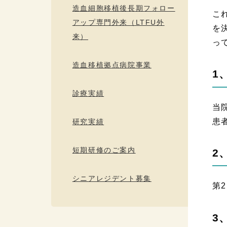
造血細胞移植後長期フォロー
こ
アップ専門外来（LTFU外
を
来）
っ
造血移植拠点病院事業
1
診療実績
当
患
研究実績
短期研修のご案内
2
シニアレジデント募集
第
3