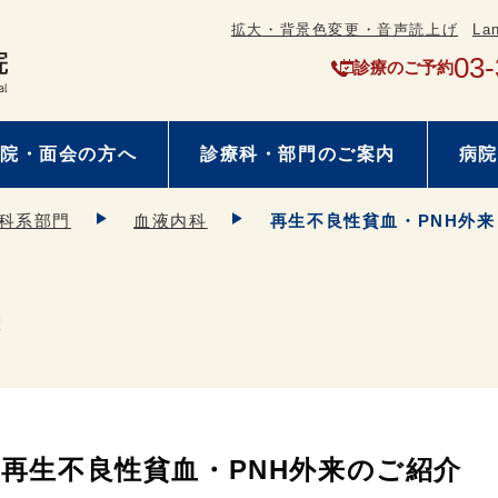
拡大・背景色変更・音声読上げ
La
03-
診療のご予約
院・面会の方へ
診療科・部門のご案内
病院
科系部門
血液内科
再生不良性貧血・PNH外来
来
再生不良性貧血・PNH外来のご紹介