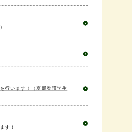
）
を行います！（夏期看護学生
ます！