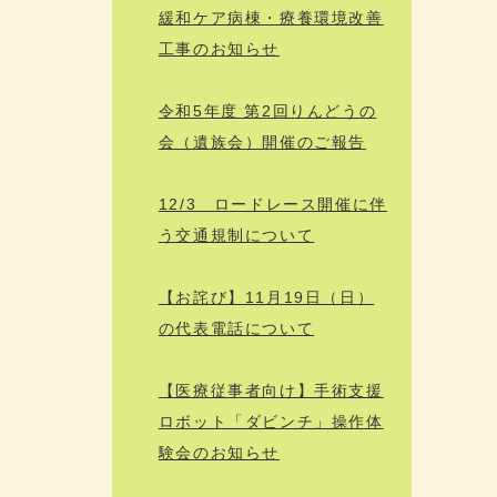
緩和ケア病棟・療養環境改善
工事のお知らせ
令和5年度 第2回りんどうの
会（遺族会）開催のご報告
12/3 ロードレース開催に伴
う交通規制について
【お詫び】11月19日（日）
の代表電話について
【医療従事者向け】手術支援
ロボット「ダビンチ」操作体
験会のお知らせ