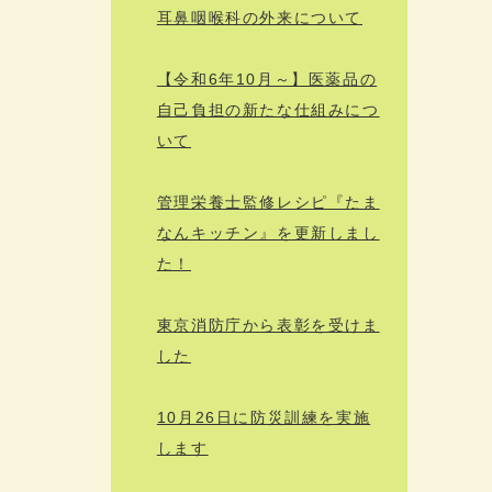
耳鼻咽喉科の外来について
【令和6年10月～】医薬品の
自己負担の新たな仕組みにつ
いて
管理栄養士監修レシピ『たま
なんキッチン』を更新しまし
た！
東京消防庁から表彰を受けま
した
10月26日に防災訓練を実施
します