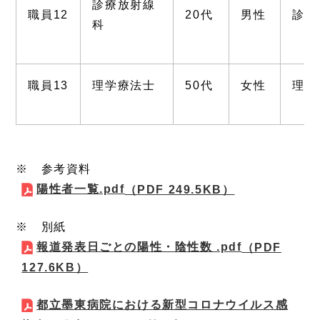
診療放射線
職員12
20代
男性
診療
科
職員13
理学療法士
50代
女性
理学
※ 参考資料
陽性者一覧.pdf
（PDF 249.5KB）
※ 別紙
報道発表日ごとの陽性・陰性数 .pdf
（PDF
127.6KB）
都立墨東病院における新型コロナウイルス感