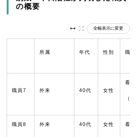
の概要
全幅表示に変更
所属
年代
性別
職種
看護
職員7
外来
40代
女性
（会
職員8
外来
40代
女性
看護