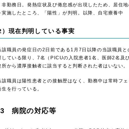
勤務日。発熱症状及び倦怠感が出現したため、居住地の
を実施したところ、「陽性」が判明。以降、自宅療養中
2）現在判明している事実
当該職員の発症日の2日前である1月7日以降の当該職員
握している限り、7名（PICUの入院患者1名、医師2名
健所から濃厚接触者に該当すると判断された者はいない。
当該職員は陽性患者との接触歴はなく、勤務中は常時フェ
衛生を行っている。
3 病院の対応等