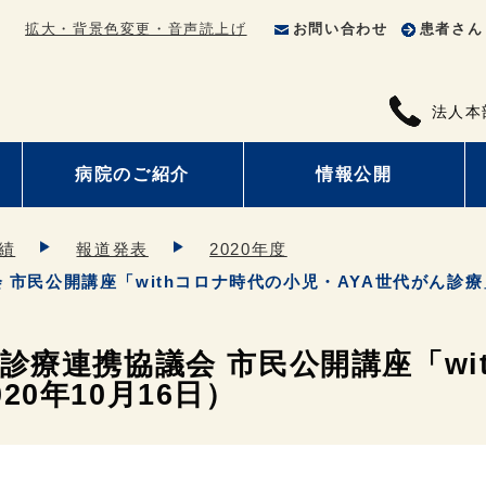
拡大・背景色変更・音声読上げ
お問い合わせ
患者さん
法人本
病院のご紹介
情報公開
績
報道発表
2020年度
市民公開講座「withコロナ時代の小児・AYA世代がん診療」
診療連携協議会 市民公開講座「wi
0年10月16日）