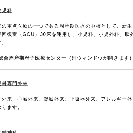
生児科
院の重点医療の一つである周産期医療の中核として、新生児
療回復室（GCU）30床を運用し、小児科、小児外科、脳
す。
総合周産期母子医療センター（別ウィンドウが開きます
児科専門外来
経外来、心臓外来、腎臓外来、呼吸器外来、アレルギー外
おります。
童精神科