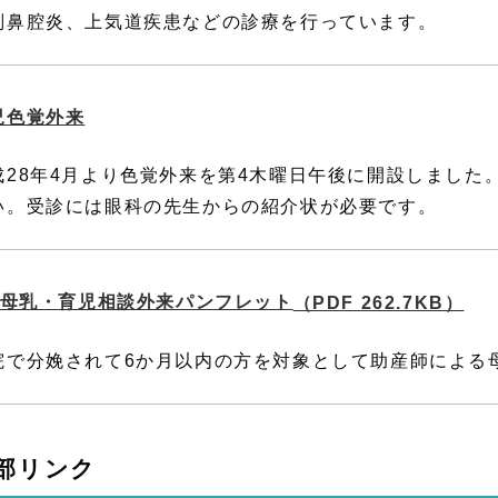
副鼻腔炎、上気道疾患などの診療を行っています。
児色覚外来
成28年4月より色覚外来を第4木曜日午後に開設しました
い。受診には眼科の先生からの紹介状が必要です。
母乳・育児相談外来パンフレット
（PDF 262.7KB）
院で分娩されて6か月以内の方を対象として助産師による
部リンク