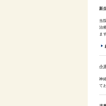
新
当
治
ま
小
神
て
児