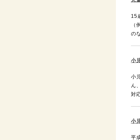
1
（
の
小
小
ん
対
小
平