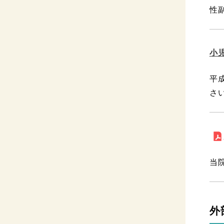
性
小
平
さ
当
外