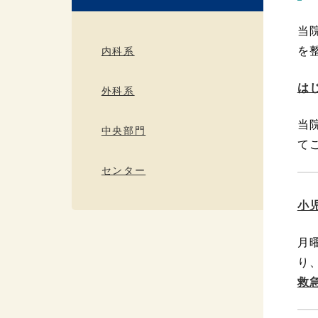
当
を
内科系
は
外科系
当
中央部門
て
センター
小
月
り
救