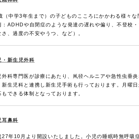
5歳（中学3年生まで）の子どものこころにかかわる様々
例：ADHDや自閉症のような発達の遅れや偏り、不登校
なさ、過度の不安やうつ、など）。
児・新生児外科
児外科専門医が診療にあたり、鼡径ヘルニアや急性虫垂炎
、新生児科と連携し新生児手術も行っております。月曜日
応もできる体制となっております。
児耳鼻科
成27年10月より開設いたしました。小児の睡眠時無呼吸