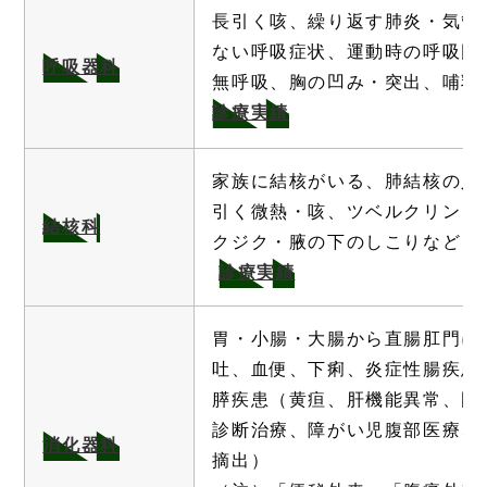
長引く咳、繰り返す肺炎・気管
ない呼吸症状、運動時の呼吸困
呼吸器科
無呼吸、胸の凹み・突出、哺乳
診療実績
家族に結核がいる、肺結核の人
引く微熱・咳、ツベルクリン自
結核科
クジク・腋の下のしこりなど
診療実績
胃・小腸・大腸から直腸肛門に
吐、血便、下痢、炎症性腸疾患
膵疾患（黄疸、肝機能異常、門
診断治療、障がい児腹部医療、
消化器科
摘出）