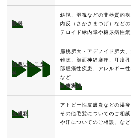
斜視、弱視などの非器質的疾患
眼科
内反（さかさまつげ）などの視
テロイド緑内障や糖尿病性網膜
扁桃肥大・アデノイド肥大、滲
難聴、顔面神経麻痺、耳瘻孔、
耳鼻いんこう
部腫瘍性疾患、アレルギー性鼻
科
など
診療実績
アトピー性皮膚炎などの湿疹・
皮膚科
その他毛髪についてのご相談、
や汗についてのご相談、など