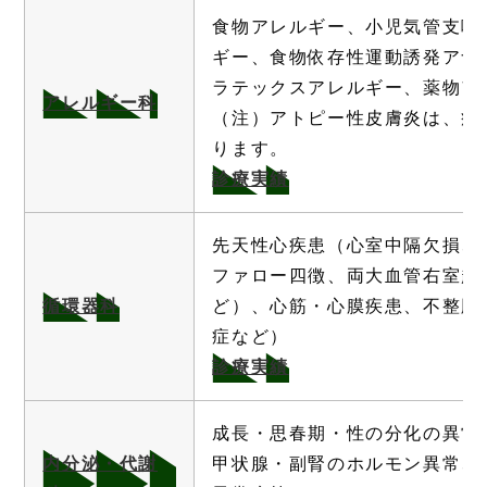
食物アレルギー、小児気管支喘
ギー、食物依存性運動誘発アナ
ラテックスアレルギー、薬物ア
アレルギー科
（注）アトピー性皮膚炎は、症
ります。
診療実績
先天性心疾患（心室中隔欠損、
ファロー四徴、両大血管右室起
循環器科
ど）、心筋・心膜疾患、不整脈
症など）
診療実績
成長・思春期・性の分化の異常
内分泌・代謝
甲状腺・副腎のホルモン異常、