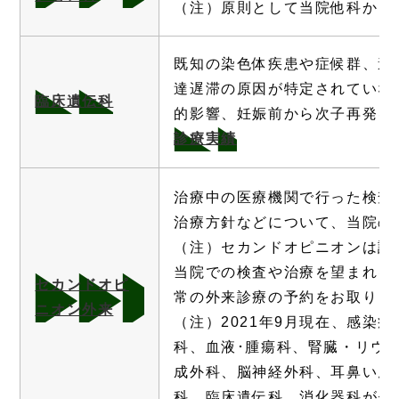
（注）原則として当院他科から
既知の染色体疾患や症候群、遺
達遅滞の原因が特定されていな
臨床遺伝科
的影響、妊娠前から次子再発を
診療実績
治療中の医療機関で行った検査
治療方針などについて、当院の
（注）セカンドオピニオンは診
当院での検査や治療を望まれる
セカンドオピ
常の外来診療の予約をお取りく
ニオン外来
（注）2021年9月現在、感染
科、血液･腫瘍科、腎臓・リウ
成外科、脳神経外科、耳鼻いん
科、臨床遺伝科、消化器科がセ