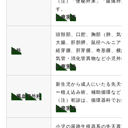
（注）「便秘外来」「腹痛外来
す。
診療実績
頭頸部、口腔、胸部（肺、気管
大腸、肝胆膵、鼠径ヘルニア、
外科
経芽腫、肝芽腫、奇形腫、横紋
気管・消化管異物など小児外科
診療実績
新生児から成人にいたる先天性
ー植え込み術、補助循環など
心臓血管外科
（注）初診は、循環器科でお受
診療実績
小児の尿路生殖器系の先天異常