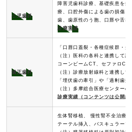
障害児歯科診療、基礎疾患を持
療、口腔外傷による歯の損傷、
小児歯科
歯、歯原性のう胞、口唇や舌な
診療実績
「口唇口蓋裂・各種症候群・先
（注）医科の各科と連携して診
コーンビームCT、セファロCT
矯正歯科
（注）診療放射線科と連携して
「埋伏歯の牽引」や「過剰歯摘
（注）多摩総合医療センターの
診療実績（コンテンツは公開終
生体腎移植、 慢性腎不全治療
テーテル挿入、バスキュラーア