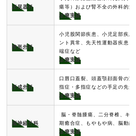
泌尿器科
瘍等）および腎不全の外科的治
診療実績
小児股関節疾患、小児足部疾患
ント異常、先天性運動器疾患、
整形外科
端症など
診療実績
口唇口蓋裂、頭蓋顎顔面骨の変
形成外科
指症・多指症などの手足の先天
診療実績
脳・脊髄腫瘍、二分脊椎、キア
脳神経外科
期癒合症、もやもや病、脳動静
診療実績