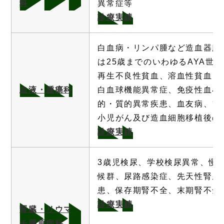
科
異常症等
診療実績
白血病・リンパ腫など造血器腫
は25歳までのいわゆるAYA世
再生不良性貧血、溶血性貧血を
血液・腫瘍科
白血球機能異常症、免疫性血小
的・質的異常疾患、血友病、フ
小児がん及び造血細胞移植後の
診療実績
3歳児検尿、学校検尿異常、慢
候群、尿路感染症、先天性腎尿
患、保存期腎不全、末期腎不全
診療実績
腎臓・リウマ
チ膠原病科