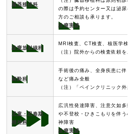
（注）臓器移植科は原則初診枠
臓器移植科
の際は予約センター又は泌尿器
方のご相談も承ります。
診療実績
MRI検査、CT検査、核医学検
診療放射線科
（注）院外からの検査依頼をお
手術後の痛み、全身疾患に伴う
麻酔科
など痛み全般
（注）「ペインクリニック外来
広汎性発達障害、注意欠如多動性
児童・思春期
や不登校・ひきこもりを伴う心
精神科
神障害
診療実績