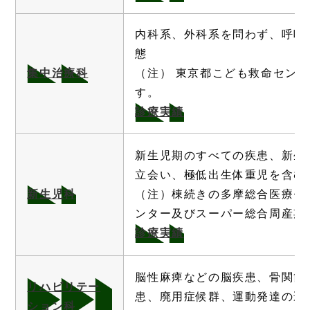
内科系、外科系を問わず、呼吸
態
集中治療科
（注） 東京都こども救命セン
す。
診療実績
新生児期のすべての疾患、新生
立会い、極低出生体重児を含む
新生児科
（注）棟続きの多摩総合医療セ
ンター及びスーパー総合周産期
診療実績
脳性麻痺などの脳疾患、骨関節
リハビリテー
患、廃用症候群、運動発達の遅
ション科