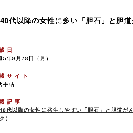
40代以降の女性に多い「胆石」と胆
載 日
和5年8月28日（月）
載 サ イ ト
活手帖
載 記 事
40代以降の女性に発生しやすい「胆石」と胆道が
ク）