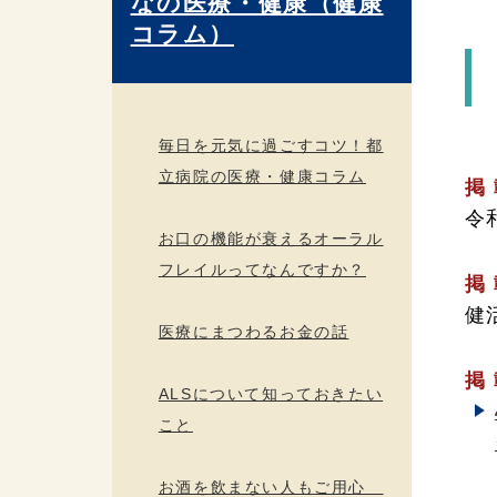
なの医療・健康（健康
コラム）
毎日を元気に過ごすコツ！都
立病院の医療・健康コラム
掲 
令
お口の機能が衰えるオーラル
フレイルってなんですか？
掲 
健
医療にまつわるお金の話
掲 
ALSについて知っておきたい
こと
お酒を飲まない人もご用心