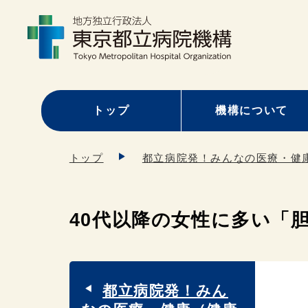
トップ
機構について
トップ
都立病院発！みんなの医療・健
40代以降の女性に多い「
都立病院発！みん