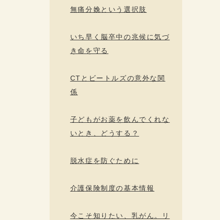
無痛分娩という選択肢
いち早く脳卒中の兆候に気づ
き命を守る
CTとビートルズの意外な関
係
子どもがお薬を飲んでくれな
いとき、どうする？
脱水症を防ぐために
介護保険制度の基本情報
今こそ知りたい、乳がん。リ