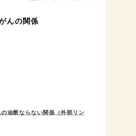
道がんの関係
んの油断ならない関係
（外部リン